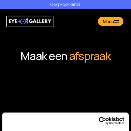
Oog voor detail
Menu
Producten
Gallery
Maak een 
afspraak
FAQ
Over ons
Contact
Maak een afspraak