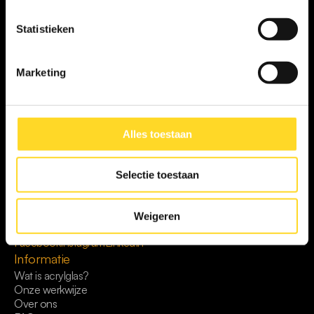
Statistieken
Terug
Marketing
Alles toestaan
Selectie toestaan
Eye Gallery creëert unieke irisfoto’s tot handgemaakte 
kunstwerken, volledig op maat en met persoonlijke 
aandacht.
Weigeren
Volg ons op
Facebook
Instagram
LinkedIn
Informatie
Wat is acrylglas?
Onze werkwijze
Over ons