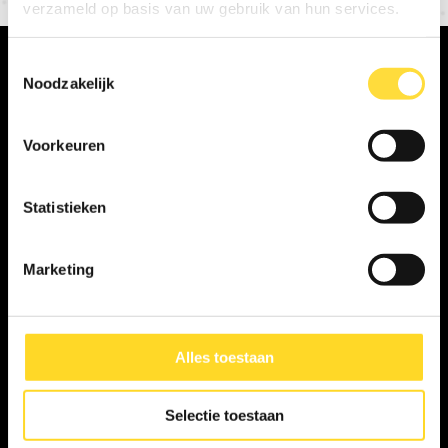
verzameld op basis van uw gebruik van hun services.
Toestemmingsselectie
Noodzakelijk
Plan je afspraak
Voorkeuren
Kunst kies je niet 
online – die beleef je in 
Statistieken
het echt.
Marketing
Unieke irisfotografie, met vakmanschap van opa op 
kleinzoon. Persoonlijk, eerlijk en volledig op maat 
gemaakt.
Alles toestaan
Maak een afspraak
Selectie toestaan