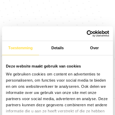
Wil je je cadeaubon herroepen? Vul hieronder je 
gegevens in, dan bevestigen we je verzoek per e-mail.
Voornaam
Achternaam
Toestemming
Details
Over
Email
Deze website maakt gebruik van cookies
Besteldatum
We gebruiken cookies om content en advertenties te
personaliseren, om functies voor social media te bieden
Versturen
en om ons websiteverkeer te analyseren. Ook delen we
informatie over uw gebruik van onze site met onze
partners voor social media, adverteren en analyse. Deze
partners kunnen deze gegevens combineren met andere
informatie die u aan ze heeft verstrekt of die ze hebben