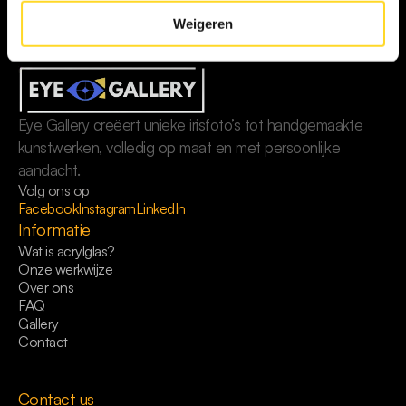
Weigeren
Eye Gallery creëert unieke irisfoto’s tot handgemaakte 
kunstwerken, volledig op maat en met persoonlijke 
aandacht.
Volg ons op
Facebook
Instagram
LinkedIn
Informatie
Wat is acrylglas?
Onze werkwijze
Over ons
FAQ
Gallery
Contact
Contact us