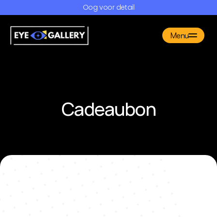
Oog voor detail
Menu
Producten
Gallery
FAQ
Cadeaubon
Over ons
Contact
Maak een afspraak
Toch liever herroepen?