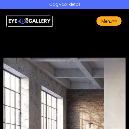
Oog voor detail
Menu
Producten
Gallery
FAQ
Over ons
Contact
Maak een afspraak