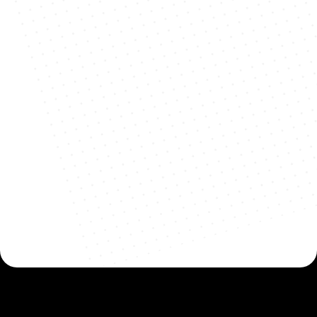
Verpakking: maximale 
bescherming
In beschermfolie gewikkeld
Met piepschuim beschermd
In een stevige transportverpakking geplaatst