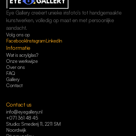
Eye Gallery creëert unieke irisfoto’s tot handgemaakte 
kunstwerken, volledig op maat en met persoonlijke 
aandacht.
Volg ons op
Facebook
Instagram
LinkedIn
Informatie
Wat is acrylglas?
Onze werkwijze
Over ons
FAQ
Gallery
Contact
Contact us
info@eyegallery.nl
+071 361 48 45
Studio: Smederij 11, 2211 SM
Noordwijk