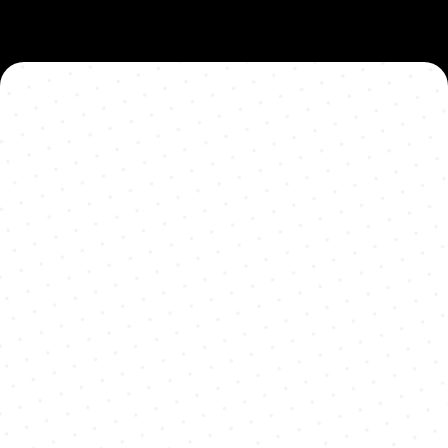
Ophangsysteem: 
strak zwevend effect
Stevige bevestiging
Onzichtbare montage
Een subtiel zwevend effect van de muur