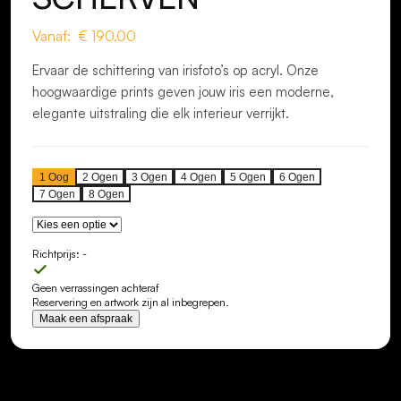
Vanaf: €
190.00
Ervaar de schittering van irisfoto’s op acryl. Onze
hoogwaardige prints geven jouw iris een moderne,
elegante uitstraling die elk interieur verrijkt.
1
Oog
2
Ogen
3
Ogen
4
Ogen
5
Ogen
6
Ogen
7
Ogen
8
Ogen
Richtprijs:
-
Geen verrassingen achteraf
Reservering en artwork zijn al inbegrepen.
Maak een afspraak