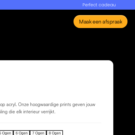
Perfect cadeau
Maak een afspraak
’s op acryl. Onze hoogwaardige prints geven jouw
ng die elk interieur verrijkt.
5
Ogen
6
Ogen
7
Ogen
8
Ogen