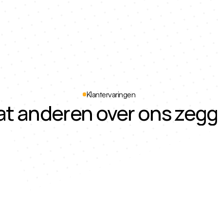
✲
✲
adeau
Wow factor
Klantervaringen
t anderen over ons zeg
5.0
n 
Wat een top ervaring hebben wij gehad met Eye 
Wat 
Gallery!

Verg
voor
Eerst werden onze ogen gefotografeerd, dit was al 
vakm
een feestje om te doen! En na een weekje kregen we 
Een 
het eindresultaat thuis. Dit was ook boven 
proc