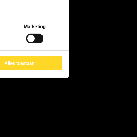
Marketing
Alles toestaan
n
 afspraak met een kleine 
ezen we formaat en effect; de 
rrekend.