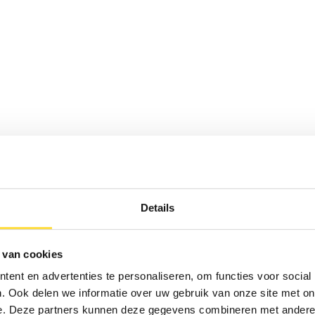
verwachting! Echt een aanrader!

gesch
meer
Mega blij mee!🤩👁️
Snel
hang
Jeffrey Parmentier
Beda
Details
 van cookies
ent en advertenties te personaliseren, om functies voor social
. Ook delen we informatie over uw gebruik van onze site met on
e. Deze partners kunnen deze gegevens combineren met andere i