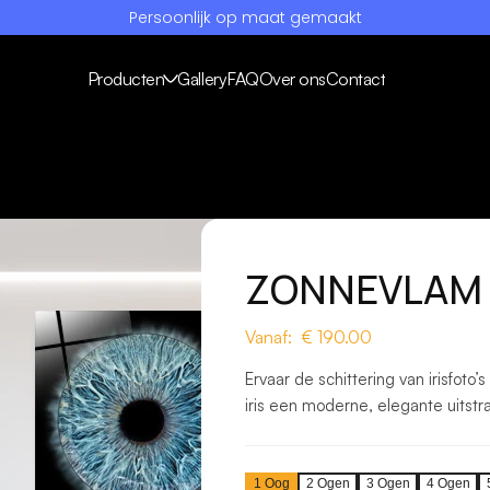
Persoonlijk op maat gemaakt
Producten
Gallery
FAQ
Over ons
Contact
ZONNEVLAM
Vanaf: €
190.00
Ervaar de schittering van irisfoto
iris een moderne, elegante uitstrali
1
Oog
2
Ogen
3
Ogen
4
Ogen