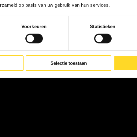
5/5 beoordeling op Google
erzameld op basis van uw gebruik van hun services.
Hoe werkt onze 
Voorkeuren
Statistieken
irisfotografie fotoshoot?
Maak een afspraak
Selectie toestaan
Afspraak make
01
Plan een persoonlijke
aanbetaling. Samen ki
aanbetaling wordt ve