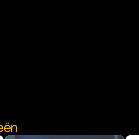
Iris fotografere
02
Met geavanceerde ap
haarscherpe close-up v
afdrukken.
Nabewerken
03
We bewerken jouw iris
goedkeuring gaan we 
Afdrukken
04
Kies uit diverse materi
akkoord is je kunstwe
eën