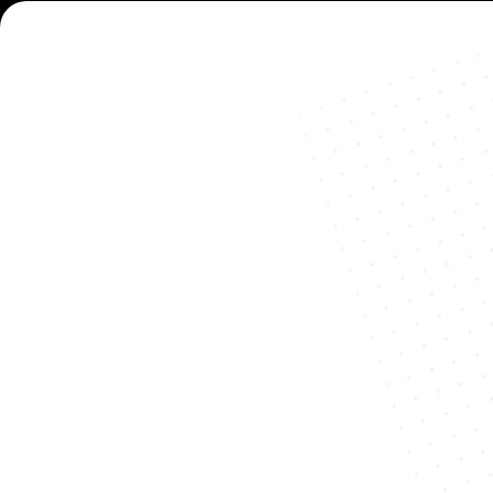
Ophangsysteem: 
strak zwevend effect
Stevige bevestiging
Onzichtbare montage
Een subtiel zwevend effect van de muur