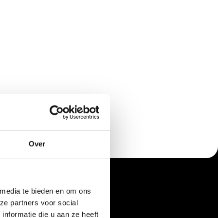
enk erbij van elke iris. Prijs kwaliteit verhouding 
Es
 dan goed.

le levering (Inclusief feestdagen binnen 3 weken 
t hij aan de muur).

nkt Liam & opa tot een volgende.
Bas Bommezijn
Over
 media te bieden en om ons
ze partners voor social
nformatie die u aan ze heeft