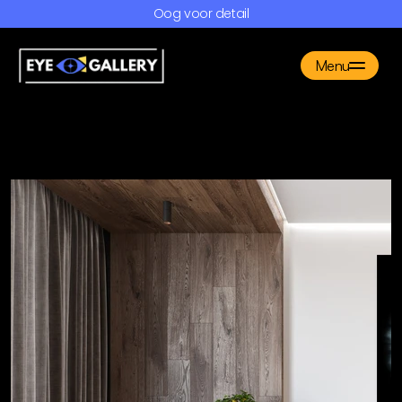
Oog voor detail
Menu
Producten
Gallery
FAQ
Over ons
Contact
Maak een afspraak