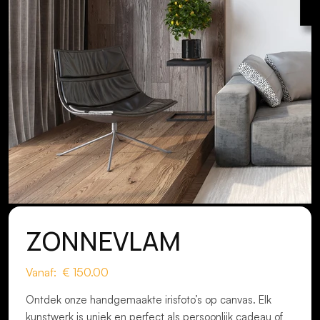
ZONNEVLAM
Vanaf: €
150.00
Ontdek onze handgemaakte irisfoto’s op canvas. Elk
kunstwerk is uniek en perfect als persoonlijk cadeau of