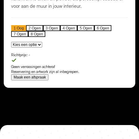
voor aan de muur in jouw interieur.
1
Oog
2
Ogen
3
Ogen
4
Ogen
5
Ogen
6
Ogen
7
Ogen
8
Ogen
Richtprijs:
-
Geen verrassingen achteraf
Reservering en artwork zijn al inbegrepen.
Maak een afspraak