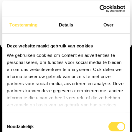
Toestemming
Details
Over
Deze website maakt gebruik van cookies
We gebruiken cookies om content en advertenties te
personaliseren, om functies voor social media te bieden
en om ons websiteverkeer te analyseren. Ook delen we
informatie over uw gebruik van onze site met onze
5/5 beoordeling op Google
partners voor social media, adverteren en analyse. Deze
Hoe werkt onze 
partners kunnen deze gegevens combineren met andere
irisfotografie fotoshoot?
informatie die u aan ze heeft verstrekt of die ze hebben
verzameld op basis van uw gebruik van hun services.
Maak een afspraak
Toestemmingsselectie
Noodzakelijk