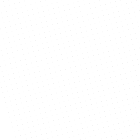
Persoonlijke bezorging
Waarom?
Maak een afspraak
Verpakking: maximale 
bescherming